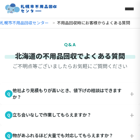
札幌市不用品回収センター
不用品回収時にお客様からよくある質問
Q&A
北海道の不用品回収でよくある質問
ご不明点等ございましたらお気軽にご質問ください
他社より見積もりが高いとき、値下げの相談はできます
+
Q
か？
A
+
立ち会いなしで作業してもらえますか？
Q
他社の見積書をご提示いただければ、できる範囲で料金の調整を
ご検討します。一方で、作業の安全とサービス品質を守るため、
A
過度な値引きにはお応えできない場合もあります。
+
物があふれるほど大量でも対応してもらえますか？
Q
ご不在のままでも作業可能です。回収する品目と置き場所を事前