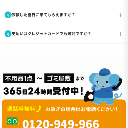
にお知らせいただければ、安心してお任せいただけます。
A
+
依頼した当日に来てもらえますか？
Q
物が溢れているお部屋の片付け・清掃も承ります。なお、分別作
業が必要になると追加料金がかかることがあります。まずは状況
A
をお聞かせください。
+
支払いはクレジットカードでも可能ですか？
Q
当日のご依頼にも可能な限り対応しますが、スタッフの予定次第
ではお受けできないこともあります。余裕をもってご連絡くださ
A
い。
主要なクレジットカードでのお支払いに対応しています。VISA、
Mastercard、American Express、JCBなどがご利用いただけま
す。
0120-949-966